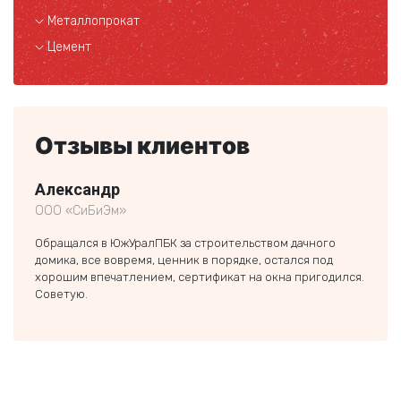
Металлопрокат
Цемент
Отзывы клиентов
Александр
Ники
ООО «СиБиЭм»
частн
Обращался в ЮжУралПБК за строительством дачного
Заказ
домика, все вовремя, ценник в порядке, остался под
строи
хорошим впечатлением, сертификат на окна пригодился.
был п
Советую.
если 
тольк