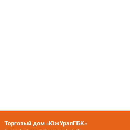
Торговый дом «ЮжУралПБК»