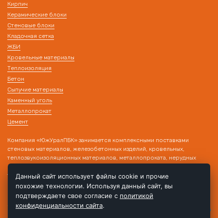
Кирпич
Керамические блоки
Стеновые блоки
Кладочная сетка
ЖБИ
Кровельные материалы
Теплоизоляция
Бетон
Сыпучие материалы
Каменный уголь
Металлопрокат
Цемент
Компания «ЮжУралПБК» занимается комплексными поставками
стеновых материалов, железобетонных изделий, кровельных,
теплозвукоизоляционных материалов, металлопроката, нерудных
материалов на строительные объекты. Наличие собственного
транспорта и склада позволяет производить поставку товара в день
Данный сайт использует файлы cookie и прочие
обращения!
похожие технологии. Используя данный сайт, вы
подтверждаете свое согласие с
политикой
конфиденциальности сайта
.