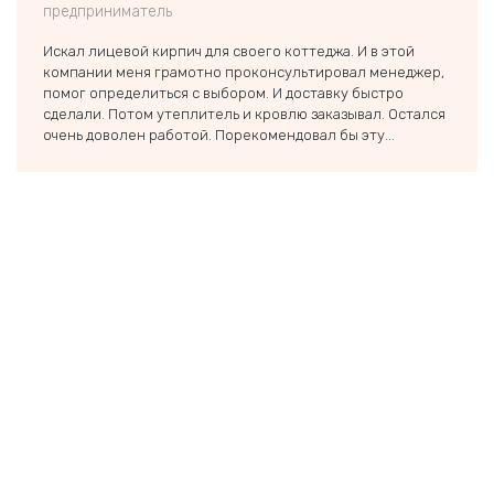
предприниматель
ООО 
Искал лицевой кирпич для своего коттеджа. И в этой
Обращ
компании меня грамотно проконсультировал менеджер,
домик
помог определиться с выбором. И доставку быстро
хорош
сделали. Потом утеплитель и кровлю заказывал. Остался
Совет
очень доволен работой. Порекомендовал бы эту...