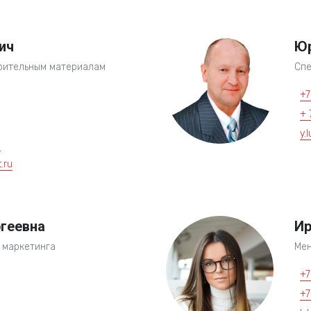
ич
Юр
оительным материалам
Спе
+7
+ 
y.
8
.ru
геевна
Ир
 маркетинга
Мен
+7
+7