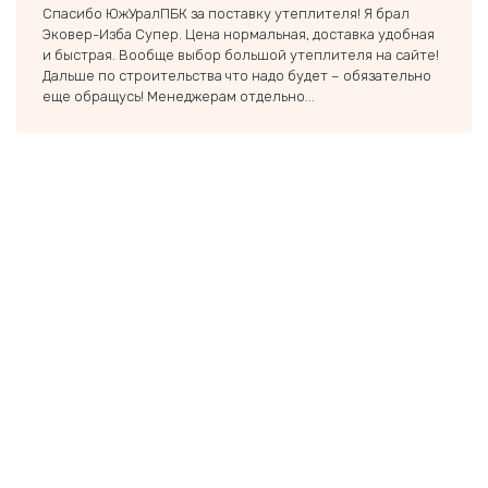
Спасибо ЮжУралПБК за поставку утеплителя! Я брал
Вашу 
Эковер-Изба Супер. Цена нормальная, доставка удобная
строй
и быстрая. Вообще выбор большой утеплителя на сайте!
недор
Дальше по строительства что надо будет – обязательно
вмест
еще обращусь! Менеджерам отдельно...
тольк