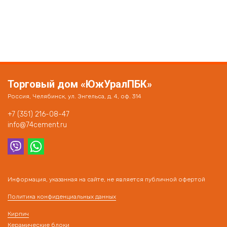
Торговый дом «ЮжУралПБК»
Россия, Челябинск, ул. Энгельса, д. 4, оф. 314
+7 (351) 216-08-47
info@74cement.ru
Информация, указанная на сайте, не является публичной офертой
Политика конфиденциальных данных
Кирпич
Керамические блоки