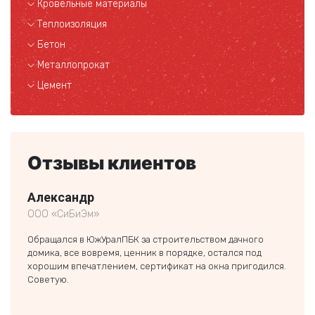
Кровельные материалы
Теплоизоляция
Бетон
Металлопрокат
Цемент
Отзывы клиентов
Александр
Кли
ООО «СиБиЭм»
частн
Обращался в ЮжУралПБК за строительством дачного
Спаси
домика, все вовремя, ценник в порядке, остался под
Экове
хорошим впечатлением, сертификат на окна пригодился.
и быс
Советую.
Дальш
еще о