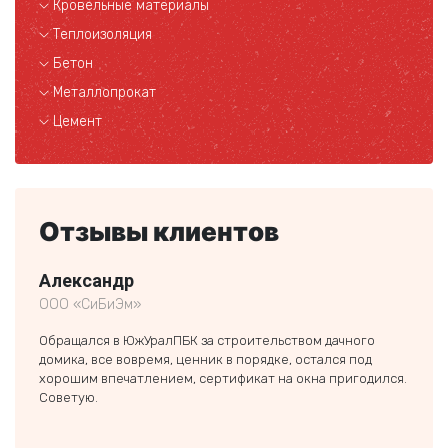
Кровельные материалы
Теплоизоляция
Бетон
Металлопрокат
Цемент
Отзывы клиентов
Александр
Кли
ООО «СиБиЭм»
частн
Обращался в ЮжУралПБК за строительством дачного
Спаси
домика, все вовремя, ценник в порядке, остался под
Экове
хорошим впечатлением, сертификат на окна пригодился.
и быс
Советую.
Дальш
еще о