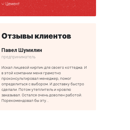
Цемент
Отзывы клиентов
Павел Шумилин
Клим Бородин
предприниматель
частное лицо
Искал лицевой кирпич для своего коттеджа. И
Спасибо ЮжУралПБК з
в этой компании меня грамотно
Я брал Эковер-Изба С
проконсультировал менеджер, помог
доставка удобная и б
определиться с выбором. И доставку быстро
большой утеплителя н
сделали. Потом утеплитель и кровлю
строительства что на
заказывал. Остался очень доволен работой.
еще обращусь! Менедж
Порекомендовал бы эту...