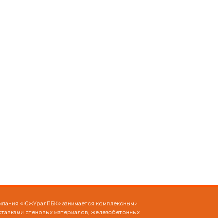
мпания «ЮжУралПБК» занимается комплексными
ставками стеновых материалов, железобетонных