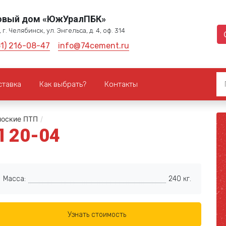
овый дом «ЮжУралПБК»
 г. Челябинск, ул. Энгельса, д. 4, оф. 314
51) 216-08-47
info@74cement.ru
ставка
Как выбрать?
Контакты
лоские ПТП
/
П 20-04
Масса:
240 кг.
Узнать стоимость