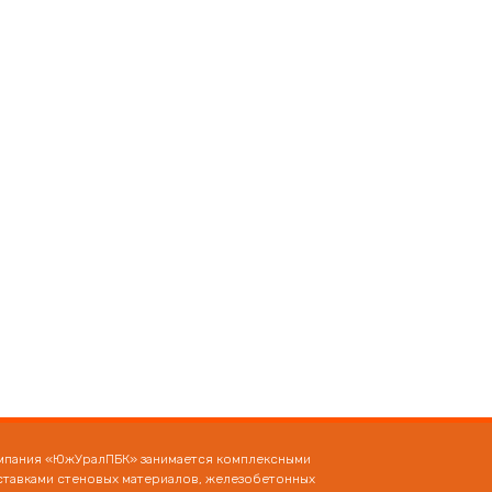
мпания «ЮжУралПБК» занимается комплексными
ставками стеновых материалов, железобетонных