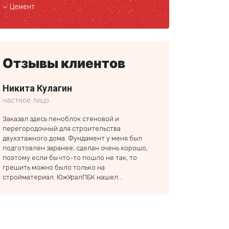
Цемент
Отзывы клиентов
Никита Кулагин
Александр Сок
частное лицо
частное лицо
Заказал здесь пеноблок стеновой и
Вашу компанию мне по
перегородочный для строительства
вас тоже для стройки
двухэтажного дома. Фундамент у меня был
сказал, что получилос
подготовлен заранее, сделан очень хорошо,
остальными местами. 
поэтому если бы что-то пошло не так, то
ездили. Понравились 
грешить можно было только на
цены нормальные, но 
стройматериал. ЮжУралПБК нашел...