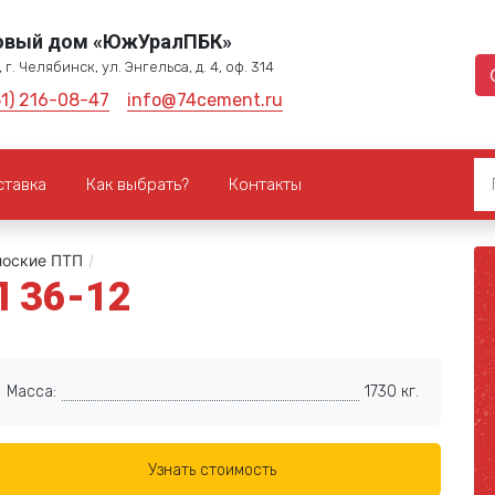
овый дом «ЮжУралПБК»
 г. Челябинск, ул. Энгельса, д. 4, оф. 314
51) 216-08-47
info@74cement.ru
ставка
Как выбрать?
Контакты
лоские ПТП
/
П 36-12
Масса:
1730 кг.
Узнать стоимость