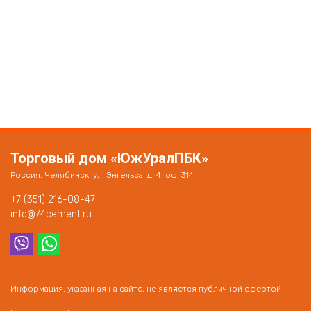
Торговый дом «ЮжУралПБК»
Россия, Челябинск, ул. Энгельса, д. 4, оф. 314
+7 (351) 216-08-47
info@74cement.ru
Информация, указанная на сайте, не является публичной офертой