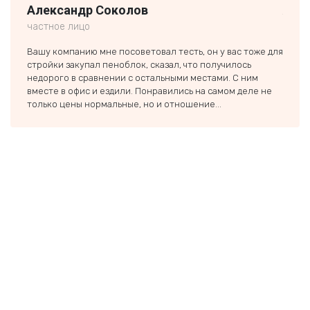
Александр Соколов
Але
частное лицо
ООО 
Вашу компанию мне посоветовал тесть, он у вас тоже для
Обращ
стройки закупал пеноблок, сказал, что получилось
домик
недорого в сравнении с остальными местами. С ним
хорош
вместе в офис и ездили. Понравились на самом деле не
Совет
только цены нормальные, но и отношение...