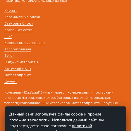
Политика конфиденциальных данных
Кирпич
Керамические блоки
Стеновые блоки
Кладочная сетка
ЖБИ
Кровельные материалы
Теплоизоляция
Бетон
Сыпучие материалы
Каменный уголь
Металлопрокат
Цемент
Компания «ЮжУралПБК» занимается комплексными поставками
стеновых материалов, железобетонных изделий, кровельных,
теплозвукоизоляционных материалов, металлопроката, нерудных
материалов на строительные объекты. Наличие собственного
транспорта и склада позволяет производить поставку товара в день
Данный сайт использует файлы cookie и прочие
обращения!
похожие технологии. Используя данный сайт, вы
подтверждаете свое согласие с
политикой