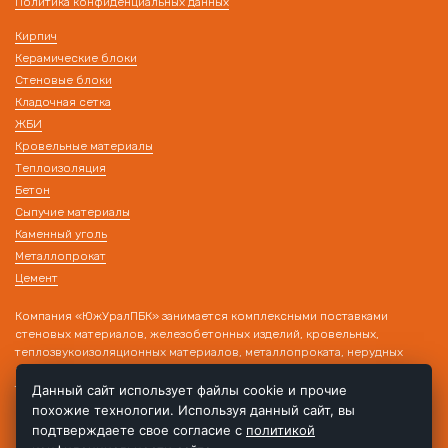
Политика конфиденциальных данных
Кирпич
Керамические блоки
Стеновые блоки
Кладочная сетка
ЖБИ
Кровельные материалы
Теплоизоляция
Бетон
Сыпучие материалы
Каменный уголь
Металлопрокат
Цемент
Компания «ЮжУралПБК» занимается комплексными поставками
стеновых материалов, железобетонных изделий, кровельных,
теплозвукоизоляционных материалов, металлопроката, нерудных
материалов на строительные объекты. Наличие собственного
транспорта и склада позволяет производить поставку товара в день
Данный сайт использует файлы cookie и прочие
обращения!
похожие технологии. Используя данный сайт, вы
подтверждаете свое согласие с
политикой