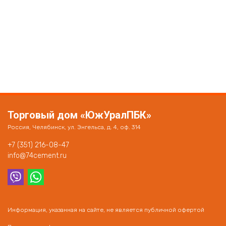
Торговый дом «ЮжУралПБК»
Россия, Челябинск, ул. Энгельса, д. 4, оф. 314
+7 (351) 216-08-47
info@74cement.ru
Информация, указанная на сайте, не является публичной офертой