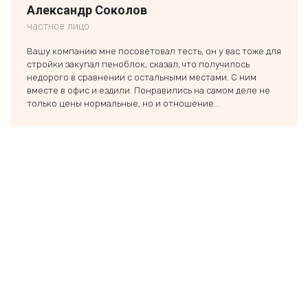
Александр Соколов
Ники
частное лицо
частн
Вашу компанию мне посоветовал тесть, он у вас тоже для
Заказ
стройки закупал пеноблок, сказал, что получилось
строи
недорого в сравнении с остальными местами. С ним
был п
вместе в офис и ездили. Понравились на самом деле не
если 
только цены нормальные, но и отношение...
тольк