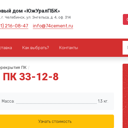
овый дом «ЮжУралПБК»
 г. Челябинск, ул. Энгельса, д. 4, оф. 314
51) 216-08-47
info@74cement.ru
ставка
Как выбрать?
Контакты
ерекрытия ПК
/
 ПК 33-12-8
Масса:
1.3 кг.
Узнать стоимость