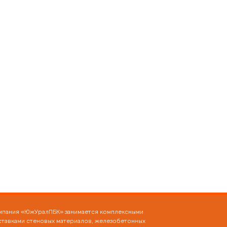
мпания «ЮжУралПБК» занимается комплексными
ставками стеновых материалов, железобетонных