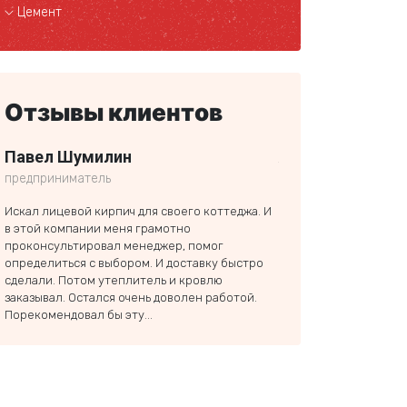
Цемент
Отзывы клиентов
Павел Шумилин
Александр
предприниматель
ООО «СиБиЭм»
Искал лицевой кирпич для своего коттеджа. И
Обращался в ЮжУралП
в этой компании меня грамотно
дачного домика, все в
проконсультировал менеджер, помог
порядке, остался под
определиться с выбором. И доставку быстро
сертификат на окна п
сделали. Потом утеплитель и кровлю
заказывал. Остался очень доволен работой.
Порекомендовал бы эту...