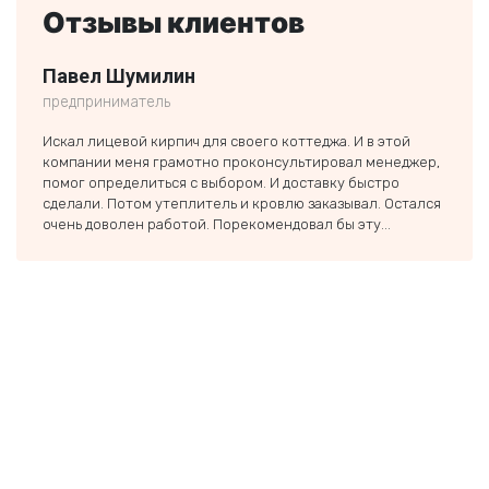
Отзывы клиентов
Павел Шумилин
Ники
предприниматель
частн
Искал лицевой кирпич для своего коттеджа. И в этой
Заказ
компании меня грамотно проконсультировал менеджер,
строи
помог определиться с выбором. И доставку быстро
был п
сделали. Потом утеплитель и кровлю заказывал. Остался
если 
очень доволен работой. Порекомендовал бы эту...
тольк