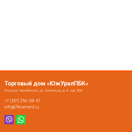
Торговый дом «ЮжУралПБК»
Россия, Челябинск, ул. Энгельса, д. 4, оф. 314
+7 (351) 216-08-47
info@74cement.ru