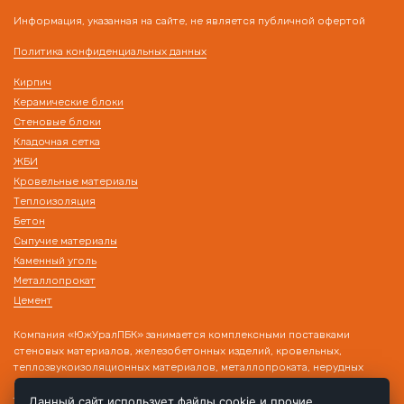
Информация, указанная на сайте, не является публичной офертой
Политика конфиденциальных данных
Кирпич
Керамические блоки
Стеновые блоки
Кладочная сетка
ЖБИ
Кровельные материалы
Теплоизоляция
Бетон
Сыпучие материалы
Каменный уголь
Металлопрокат
Цемент
Компания «ЮжУралПБК» занимается комплексными поставками
стеновых материалов, железобетонных изделий, кровельных,
теплозвукоизоляционных материалов, металлопроката, нерудных
материалов на строительные объекты. Наличие собственного
транспорта и склада позволяет производить поставку товара в день
Данный сайт использует файлы cookie и прочие