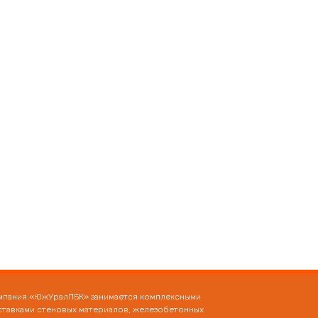
мпания «ЮжУралПБК» занимается комплексными
ставками стеновых материалов, железобетонных