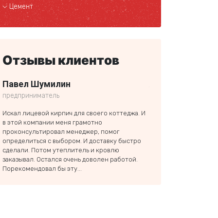
Цемент
Отзывы клиентов
Павел Шумилин
Александр Сок
предприниматель
частное лицо
Искал лицевой кирпич для своего коттеджа. И
Вашу компанию мне по
в этой компании меня грамотно
вас тоже для стройки
проконсультировал менеджер, помог
сказал, что получилос
определиться с выбором. И доставку быстро
остальными местами. 
сделали. Потом утеплитель и кровлю
ездили. Понравились 
заказывал. Остался очень доволен работой.
цены нормальные, но 
Порекомендовал бы эту...