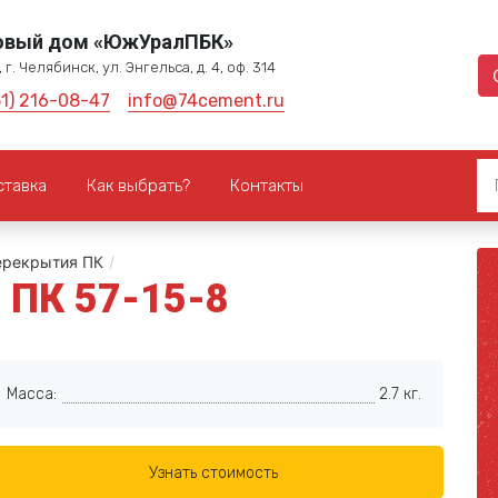
овый дом «ЮжУралПБК»
 г. Челябинск, ул. Энгельса, д. 4, оф. 314
51) 216-08-47
info@74cement.ru
ставка
Как выбрать?
Контакты
ерекрытия ПК
/
 ПК 57-15-8
Масса:
2.7 кг.
Узнать стоимость