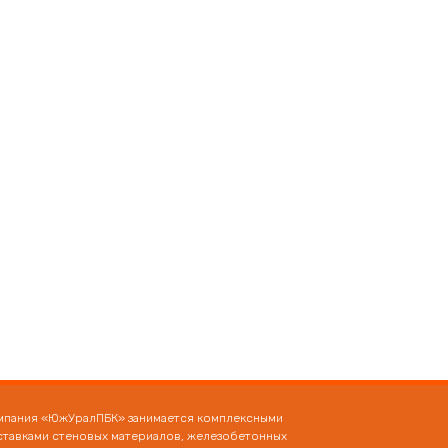
мпания «ЮжУралПБК» занимается комплексными
ставками стеновых материалов, железобетонных