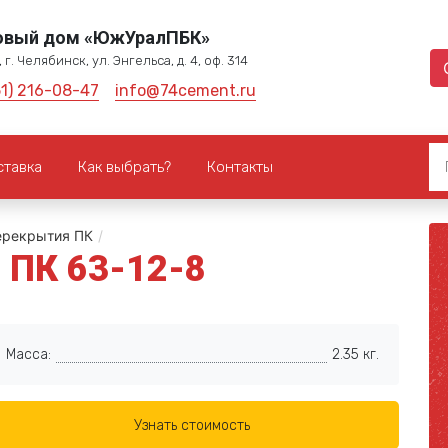
овый дом «ЮжУралПБК»
 г. Челябинск, ул. Энгельса, д. 4, оф. 314
51) 216-08-47
info@74cement.ru
ставка
Как выбрать?
Контакты
ерекрытия ПК
/
 ПК 63-12-8
Масса:
2.35 кг.
Узнать стоимость