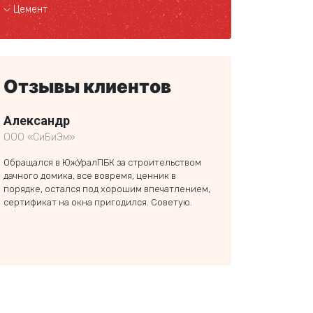
Цемент
Отзывы клиентов
Александр
Никита Кулагин
ООО «СиБиЭм»
частное лицо
Обращался в ЮжУралПБК за строительством
Заказал здесь пенобл
дачного домика, все вовремя, ценник в
перегородочный для 
порядке, остался под хорошим впечатлением,
двухэтажного дома. Ф
сертификат на окна пригодился. Советую.
подготовлен заранее,
поэтому если бы что-
грешить можно было 
стройматериал. ЮжУр