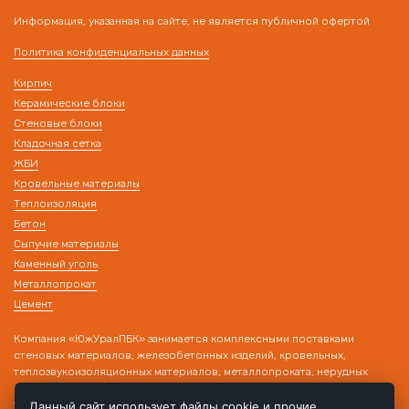
Информация, указанная на сайте, не является публичной офертой
Политика конфиденциальных данных
Кирпич
Керамические блоки
Стеновые блоки
Кладочная сетка
ЖБИ
Кровельные материалы
Теплоизоляция
Бетон
Сыпучие материалы
Каменный уголь
Металлопрокат
Цемент
Компания «ЮжУралПБК» занимается комплексными поставками
стеновых материалов, железобетонных изделий, кровельных,
теплозвукоизоляционных материалов, металлопроката, нерудных
материалов на строительные объекты. Наличие собственного
транспорта и склада позволяет производить поставку товара в день
Данный сайт использует файлы cookie и прочие