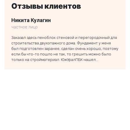
Отзывы клиентов
Никита Кулагин
Пав
частное лицо
предп
Заказал здесь пеноблок стеновой и перегородочный для
Искал
строительства двухэтажного дома. Фундамент у меня
компа
был подготовлен заранее, сделан очень хорошо, поэтому
помог
если бы что-то пошло не так, то грешить можно было
сдела
только на стройматериал. ЮжУралПБК нашел...
очень