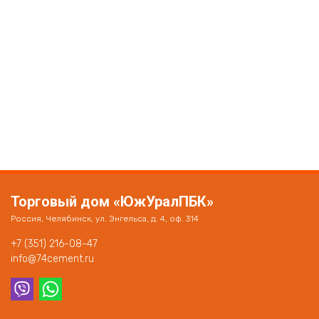
Торговый дом «ЮжУралПБК»
Россия, Челябинск, ул. Энгельса, д. 4, оф. 314
+7 (351) 216-08-47
info@74cement.ru