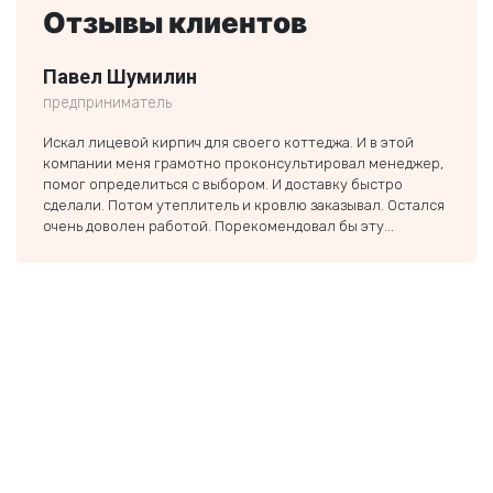
Отзывы клиентов
Павел Шумилин
Ники
предприниматель
частн
Искал лицевой кирпич для своего коттеджа. И в этой
Заказ
компании меня грамотно проконсультировал менеджер,
строи
помог определиться с выбором. И доставку быстро
был п
сделали. Потом утеплитель и кровлю заказывал. Остался
если 
очень доволен работой. Порекомендовал бы эту...
тольк