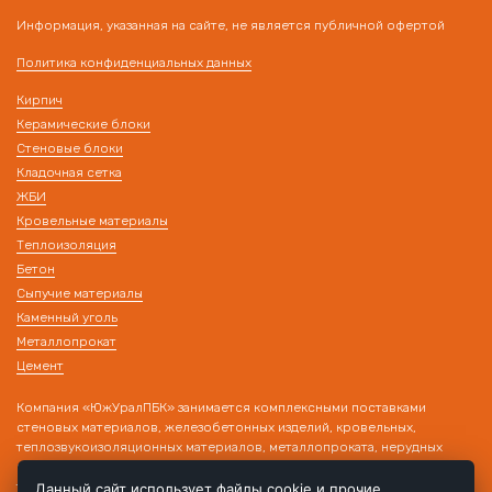
Информация, указанная на сайте, не является публичной офертой
Политика конфиденциальных данных
Кирпич
Керамические блоки
Стеновые блоки
Кладочная сетка
ЖБИ
Кровельные материалы
Теплоизоляция
Бетон
Сыпучие материалы
Каменный уголь
Металлопрокат
Цемент
Компания «ЮжУралПБК» занимается комплексными поставками
стеновых материалов, железобетонных изделий, кровельных,
теплозвукоизоляционных материалов, металлопроката, нерудных
материалов на строительные объекты. Наличие собственного
транспорта и склада позволяет производить поставку товара в день
Данный сайт использует файлы cookie и прочие