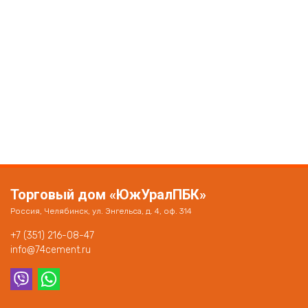
Торговый дом «ЮжУралПБК»
Россия, Челябинск, ул. Энгельса, д. 4, оф. 314
+7 (351) 216-08-47
info@74cement.ru