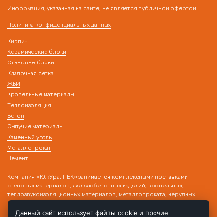
Информация, указанная на сайте, не является публичной офертой
Политика конфиденциальных данных
Кирпич
Керамические блоки
Стеновые блоки
Кладочная сетка
ЖБИ
Кровельные материалы
Теплоизоляция
Бетон
Сыпучие материалы
Каменный уголь
Металлопрокат
Цемент
Компания «ЮжУралПБК» занимается комплексными поставками
стеновых материалов, железобетонных изделий, кровельных,
теплозвукоизоляционных материалов, металлопроката, нерудных
материалов на строительные объекты. Наличие собственного
транспорта и склада позволяет производить поставку товара в день
Данный сайт использует файлы cookie и прочие