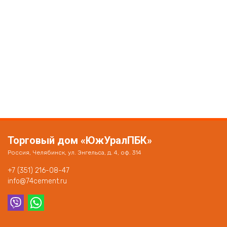
Торговый дом «ЮжУралПБК»
Россия, Челябинск, ул. Энгельса, д. 4, оф. 314
+7 (351) 216-08-47
info@74cement.ru