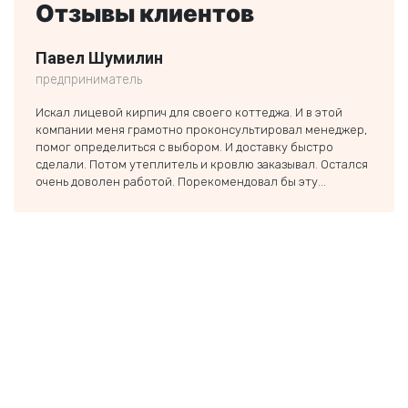
Отзывы клиентов
Павел Шумилин
Ники
предприниматель
частн
Искал лицевой кирпич для своего коттеджа. И в этой
Заказ
компании меня грамотно проконсультировал менеджер,
строи
помог определиться с выбором. И доставку быстро
был п
сделали. Потом утеплитель и кровлю заказывал. Остался
если 
очень доволен работой. Порекомендовал бы эту...
тольк