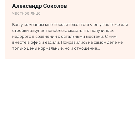
Александр Соколов
Кли
частное лицо
частн
Вашу компанию мне посоветовал тесть, он у вас тоже для
Спаси
стройки закупал пеноблок, сказал, что получилось
Экове
недорого в сравнении с остальными местами. С ним
и быс
вместе в офис и ездили. Понравились на самом деле не
Дальш
только цены нормальные, но и отношение...
еще о