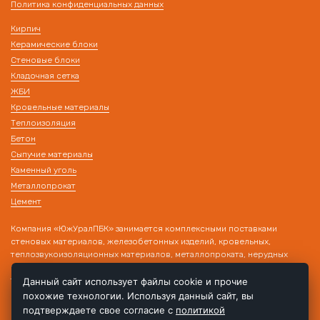
Политика конфиденциальных данных
Кирпич
Керамические блоки
Стеновые блоки
Кладочная сетка
ЖБИ
Кровельные материалы
Теплоизоляция
Бетон
Сыпучие материалы
Каменный уголь
Металлопрокат
Цемент
Компания «ЮжУралПБК» занимается комплексными поставками
стеновых материалов, железобетонных изделий, кровельных,
теплозвукоизоляционных материалов, металлопроката, нерудных
материалов на строительные объекты. Наличие собственного
транспорта и склада позволяет производить поставку товара в день
Данный сайт использует файлы cookie и прочие
обращения!
похожие технологии. Используя данный сайт, вы
подтверждаете свое согласие с
политикой