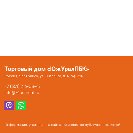
Торговый дом «ЮжУралПБК»
Россия, Челябинск, ул. Энгельса, д. 4, оф. 314
+7 (351) 216-08-47
info@74cement.ru
Информация, указанная на сайте, не является публичной офертой