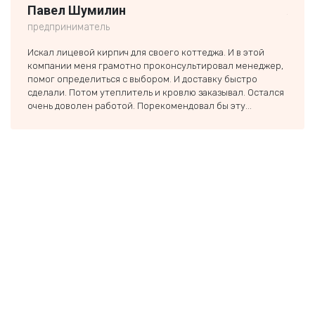
Павел Шумилин
Але
предприниматель
частн
Искал лицевой кирпич для своего коттеджа. И в этой
Вашу 
компании меня грамотно проконсультировал менеджер,
строй
помог определиться с выбором. И доставку быстро
недор
сделали. Потом утеплитель и кровлю заказывал. Остался
вмест
очень доволен работой. Порекомендовал бы эту...
тольк