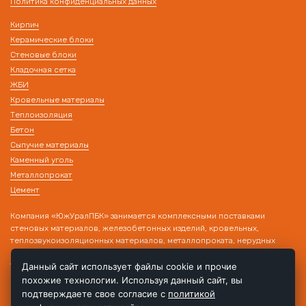
Политика конфиденциальных данных
Кирпич
Керамические блоки
Стеновые блоки
Кладочная сетка
ЖБИ
Кровельные материалы
Теплоизоляция
Бетон
Сыпучие материалы
Каменный уголь
Металлопрокат
Цемент
Компания «ЮжУралПБК» занимается комплексными поставками
стеновых материалов, железобетонных изделий, кровельных,
теплозвукоизоляционных материалов, металлопроката, нерудных
материалов на строительные объекты. Наличие собственного
транспорта и склада позволяет производить поставку товара в день
Данный сайт использует файлы cookie и прочие
обращения!
похожие технологии. Используя данный сайт, вы
подтверждаете свое согласие с
политикой