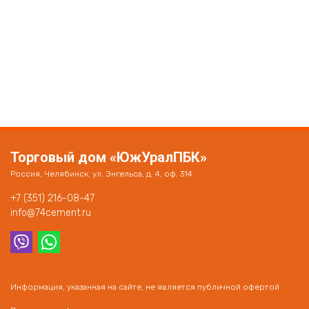
Торговый дом «ЮжУралПБК»
Россия, Челябинск, ул. Энгельса, д. 4, оф. 314
+7 (351) 216-08-47
info@74cement.ru
Информация, указанная на сайте, не является публичной офертой