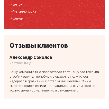
Бетон
Металлопрокат
Цемент
Отзывы клиентов
Александр Соколов
Але
частное лицо
ООО 
Вашу компанию мне посоветовал тесть, он у вас тоже для
Обращ
стройки закупал пеноблок, сказал, что получилось
домик
недорого в сравнении с остальными местами. С ним
хорош
вместе в офис и ездили. Понравились на самом деле не
Совет
только цены нормальные, но и отношение...