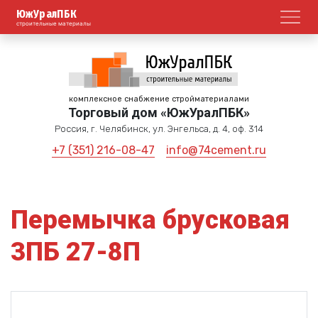
ЮжУралПБК
Откр
строительные материалы
комплексное снабжение стройматериалами
Торговый дом «ЮжУралПБК»
Россия, г. Челябинск, ул. Энгельса, д. 4, оф. 314
+7 (351) 216-08-47
info@74cement.ru
Перемычка брусковая
3ПБ 27-8П