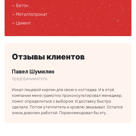
Бетон
Металлопрокат
Цемент
Отзывы клиентов
Павел Шумилин
Ники
предприниматель
частн
Искал лицевой кирпич для своего коттеджа. И в этой
Заказ
компании меня грамотно проконсультировал менеджер,
строи
помог определиться с выбором. И доставку быстро
был п
сделали. Потом утеплитель и кровлю заказывал. Остался
если 
очень доволен работой. Порекомендовал бы эту...
тольк