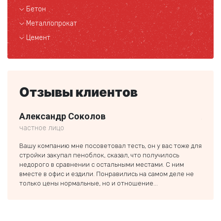
Бетон
Металлопрокат
Цемент
Отзывы клиентов
Александр Соколов
Але
частное лицо
ООО 
Вашу компанию мне посоветовал тесть, он у вас тоже для
Обращ
стройки закупал пеноблок, сказал, что получилось
домик
недорого в сравнении с остальными местами. С ним
хорош
вместе в офис и ездили. Понравились на самом деле не
Совет
только цены нормальные, но и отношение...