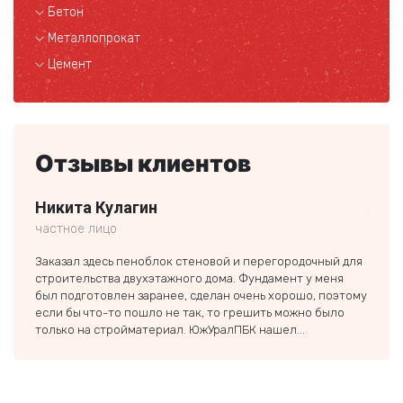
Бетон
Металлопрокат
Цемент
Отзывы клиентов
Никита Кулагин
Але
частное лицо
частн
Заказал здесь пеноблок стеновой и перегородочный для
Вашу 
строительства двухэтажного дома. Фундамент у меня
строй
был подготовлен заранее, сделан очень хорошо, поэтому
недор
если бы что-то пошло не так, то грешить можно было
вмест
только на стройматериал. ЮжУралПБК нашел...
тольк