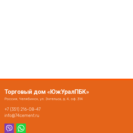
Торговый дом «ЮжУралПБК»
Россия, Челябинск, ул. Энгельса, д. 4, оф. 314
+7 (351) 216-08-47
info@74cement.ru