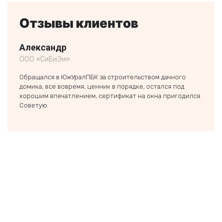
Отзывы клиентов
Александр
Пав
ООО «СиБиЭм»
предп
Обращался в ЮжУралПБК за строительством дачного
Искал
домика, все вовремя, ценник в порядке, остался под
компа
хорошим впечатлением, сертификат на окна пригодился.
помог
Советую.
сдела
очень