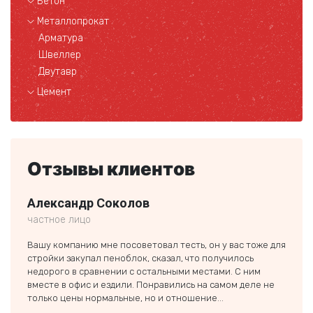
Бетон
Металлопрокат
Арматура
Швеллер
Двутавр
Цемент
Отзывы клиентов
Александр Соколов
Ники
частное лицо
частн
Вашу компанию мне посоветовал тесть, он у вас тоже для
Заказ
стройки закупал пеноблок, сказал, что получилось
строи
недорого в сравнении с остальными местами. С ним
был п
вместе в офис и ездили. Понравились на самом деле не
если 
только цены нормальные, но и отношение...
тольк