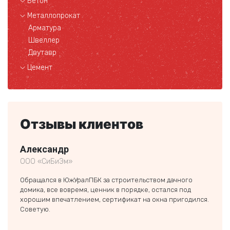
Бетон
Металлопрокат
Арматура
Швеллер
Двутавр
Цемент
Отзывы клиентов
Александр
Пав
ООО «СиБиЭм»
предп
Обращался в ЮжУралПБК за строительством дачного
Искал
домика, все вовремя, ценник в порядке, остался под
компа
хорошим впечатлением, сертификат на окна пригодился.
помог
Советую.
сдела
очень