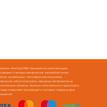
мпания «ЮжУралПБК» занимается комплексными
ставками стеновых материалов, железобетонных
делий, кровельных, теплозвукоизоляционных
териалов, металлопроката, нерудных материалов на
роительные объекты. Наличие собственного транспорта
клада позволяет производить поставку товара в день
ращения!