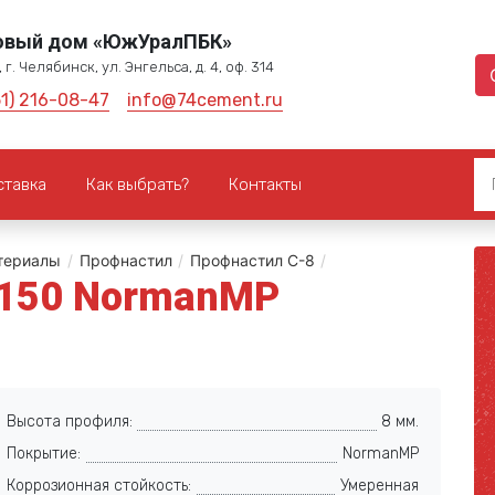
овый дом «ЮжУралПБК»
 г. Челябинск, ул. Энгельса, д. 4, оф. 314
51) 216-08-47
info@74cement.ru
ставка
Как выбрать?
Контакты
териалы
/
Профнастил
/
Профнастил С-8
/
1150 NormanMP
Высота профиля:
8 мм.
Покрытие:
NormanMP
Коррозионная стойкость:
Умеренная