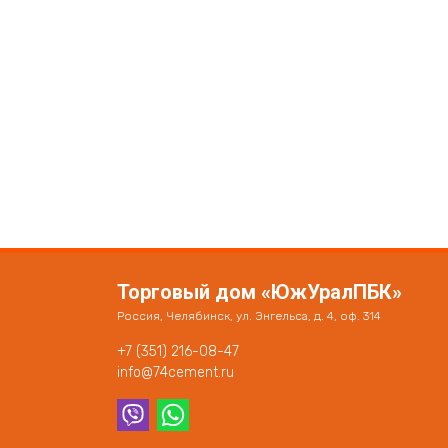
Торговый дом «ЮжУралПБК»
Россия, Челябинск, ул. Энгельса, д. 4, оф. 314
+7 (351) 216-08-47
info@74cement.ru