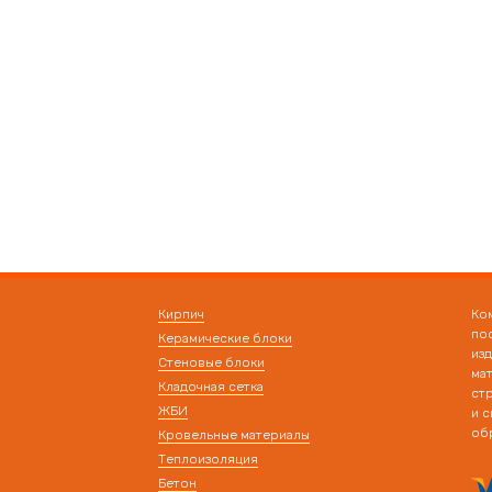
Кирпич
Ко
по
Керамические блоки
из
Стеновые блоки
ма
Кладочная сетка
ст
ЖБИ
и с
об
Кровельные материалы
Теплоизоляция
Бетон