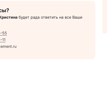
сы?
Кристина
будет рада ответить на все Ваши
8-55
-11
ement.ru