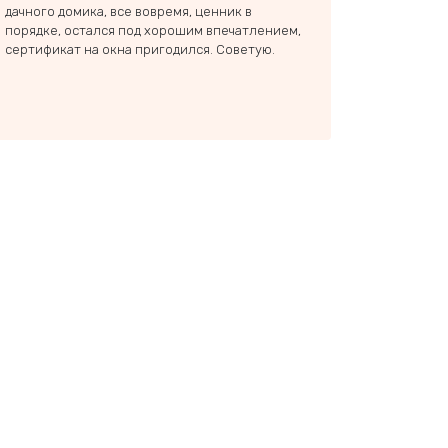
дачного домика, все вовремя, ценник в
перегородочный для 
порядке, остался под хорошим впечатлением,
двухэтажного дома. Ф
сертификат на окна пригодился. Советую.
подготовлен заранее,
поэтому если бы что-
грешить можно было 
стройматериал. ЮжУр