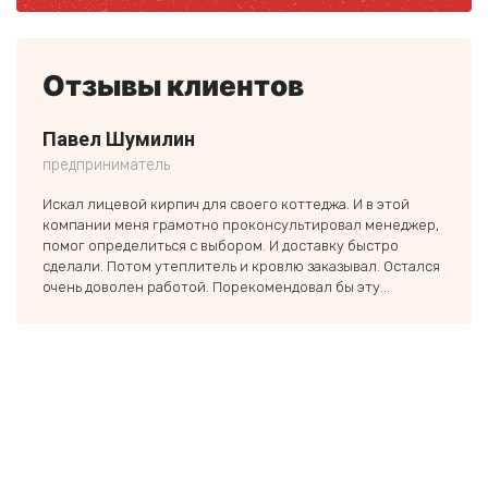
Отзывы клиентов
Павел Шумилин
Ники
предприниматель
частн
Искал лицевой кирпич для своего коттеджа. И в этой
Заказ
компании меня грамотно проконсультировал менеджер,
строи
помог определиться с выбором. И доставку быстро
был п
сделали. Потом утеплитель и кровлю заказывал. Остался
если 
очень доволен работой. Порекомендовал бы эту...
тольк