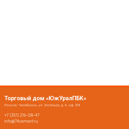
Торговый дом «ЮжУралПБК»
Россия, Челябинск, ул. Энгельса, д. 4, оф. 314
+7 (351) 216-08-47
info@74cement.ru