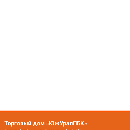
Торговый дом «ЮжУралПБК»