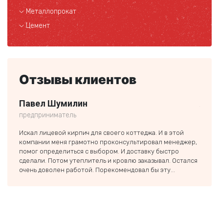
Металлопрокат
Цемент
Отзывы клиентов
Павел Шумилин
Але
предприниматель
ООО 
Искал лицевой кирпич для своего коттеджа. И в этой
Обращ
компании меня грамотно проконсультировал менеджер,
домик
помог определиться с выбором. И доставку быстро
хорош
сделали. Потом утеплитель и кровлю заказывал. Остался
Совет
очень доволен работой. Порекомендовал бы эту...