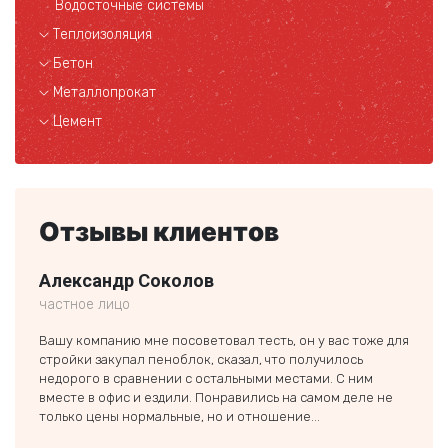
Водосточные системы
Теплоизоляция
Бетон
Металлопрокат
Цемент
Отзывы клиентов
Александр Соколов
Пав
частное лицо
предп
Вашу компанию мне посоветовал тесть, он у вас тоже для
Искал
стройки закупал пеноблок, сказал, что получилось
компа
недорого в сравнении с остальными местами. С ним
помог
вместе в офис и ездили. Понравились на самом деле не
сдела
только цены нормальные, но и отношение...
очень