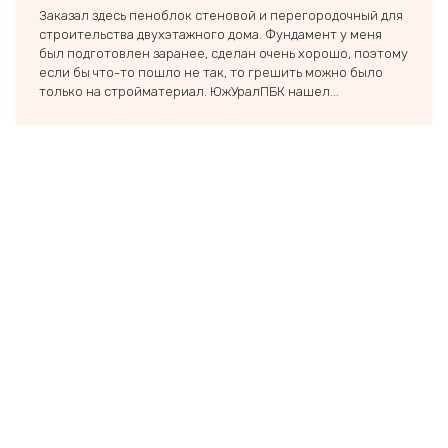
Заказал здесь пеноблок стеновой и перегородочный для
Спаси
строительства двухэтажного дома. Фундамент у меня
Экове
был подготовлен заранее, сделан очень хорошо, поэтому
и быс
если бы что-то пошло не так, то грешить можно было
Дальш
только на стройматериал. ЮжУралПБК нашел...
еще о