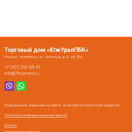
Торговый дом «ЮжУралПБК»
Россия, Челябинск, ул. Энгельса, д. 4, оф. 314
+7 (351) 216-08-47
info@74cement.ru
Информация, указанная на сайте, не является публичной офертой
Политика конфиденциальных данных
Кирпич
Керамические блоки