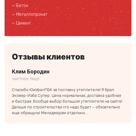
Бетон
Металлопрокат
Цемент
Отзывы клиентов
Клим Бородин
Але
частное лицо
частн
Спасибо ЮжУралПБК за поставку утеплителя! Я брал
Вашу 
Эковер-Изба Супер. Цена нормальная, доставка удобная
строй
и быстрая. Вообще выбор большой утеплителя на сайте!
недор
Дальше по строительства что надо будет – обязательно
вмест
еще обращусь! Менеджерам отдельно...
тольк