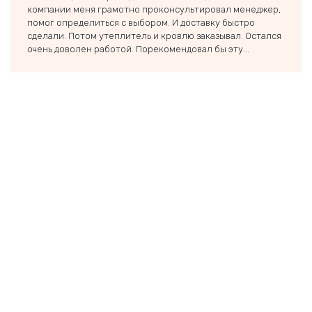
компании меня грамотно проконсультировал менеджер,
Экове
помог определиться с выбором. И доставку быстро
и быс
сделали. Потом утеплитель и кровлю заказывал. Остался
Дальш
очень доволен работой. Порекомендовал бы эту...
еще о