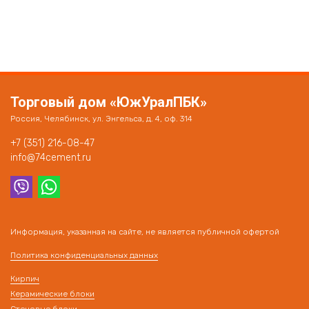
Торговый дом «ЮжУралПБК»
Россия, Челябинск, ул. Энгельса, д. 4, оф. 314
+7 (351) 216-08-47
info@74cement.ru
Информация, указанная на сайте, не является публичной офертой
Политика конфиденциальных данных
Кирпич
Керамические блоки