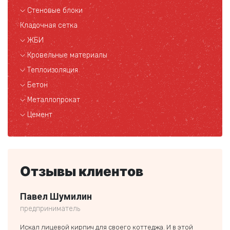
Стеновые блоки
Кладочная сетка
ЖБИ
Кровельные материалы
Теплоизоляция
Бетон
Металлопрокат
Цемент
Отзывы клиентов
Павел Шумилин
Кли
предприниматель
частн
Искал лицевой кирпич для своего коттеджа. И в этой
Спаси