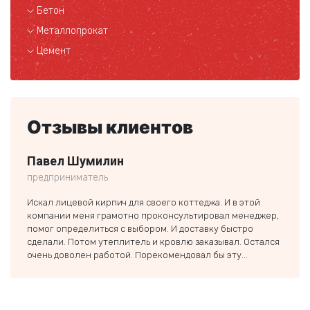
Бетон
Металлопрокат
Цемент
Отзывы клиентов
Павел Шумилин
Кли
предприниматель
частн
Искал лицевой кирпич для своего коттеджа. И в этой
Спаси
компании меня грамотно проконсультировал менеджер,
Экове
помог определиться с выбором. И доставку быстро
и быс
сделали. Потом утеплитель и кровлю заказывал. Остался
Дальш
очень доволен работой. Порекомендовал бы эту...
еще о