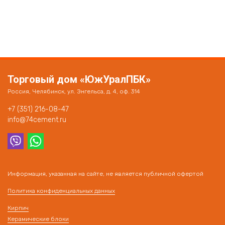
Торговый дом «ЮжУралПБК»
Россия, Челябинск, ул. Энгельса, д. 4, оф. 314
+7 (351) 216-08-47
info@74cement.ru
Информация, указанная на сайте, не является публичной офертой
Политика конфиденциальных данных
Кирпич
Керамические блоки