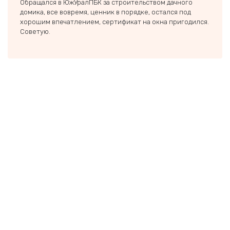
Обращался в ЮжУралПБК за строительством дачного
Спаси
домика, все вовремя, ценник в порядке, остался под
Экове
хорошим впечатлением, сертификат на окна пригодился.
и быс
Советую.
Дальш
еще о