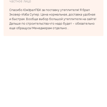
частное лицо
частн
Спасибо ЮжУралПБК за поставку утеплителя! Я брал
Заказ
Эковер-Изба Супер. Цена нормальная, доставка удобная
строи
и быстрая. Вообще выбор большой утеплителя на сайте!
был п
Дальше по строительства что надо будет – обязательно
если 
еще обращусь! Менеджерам отдельно...
тольк