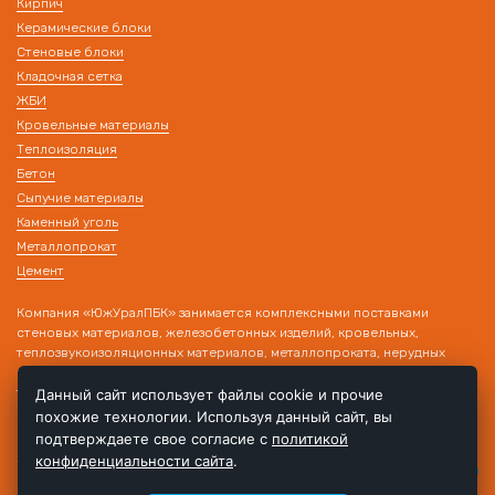
Кирпич
Керамические блоки
Стеновые блоки
Кладочная сетка
ЖБИ
Кровельные материалы
Теплоизоляция
Бетон
Сыпучие материалы
Каменный уголь
Металлопрокат
Цемент
Компания «ЮжУралПБК» занимается комплексными поставками
стеновых материалов, железобетонных изделий, кровельных,
теплозвукоизоляционных материалов, металлопроката, нерудных
материалов на строительные объекты. Наличие собственного
транспорта и склада позволяет производить поставку товара в день
Данный сайт использует файлы cookie и прочие
обращения!
похожие технологии. Используя данный сайт, вы
подтверждаете свое согласие с
политикой
конфиденциальности сайта
.