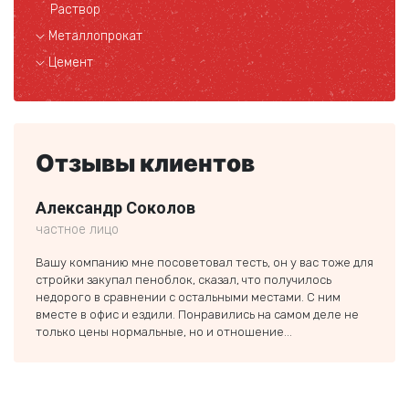
Раствор
Металлопрокат
Цемент
Отзывы клиентов
Александр Соколов
Пав
частное лицо
предп
Вашу компанию мне посоветовал тесть, он у вас тоже для
Искал
стройки закупал пеноблок, сказал, что получилось
компа
недорого в сравнении с остальными местами. С ним
помог
вместе в офис и ездили. Понравились на самом деле не
сдела
только цены нормальные, но и отношение...
очень