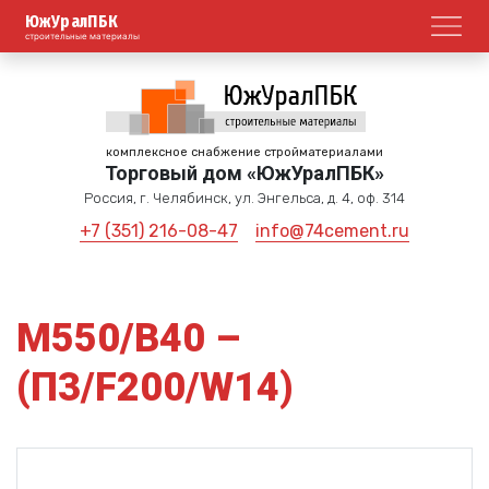
ЮжУралПБК
Откр
строительные материалы
комплексное снабжение стройматериалами
Торговый дом «ЮжУралПБК»
Россия, г. Челябинск, ул. Энгельса, д. 4, оф. 314
+7 (351) 216-08-47
info@74cement.ru
М550/B40 –
(П3/F200/W14)